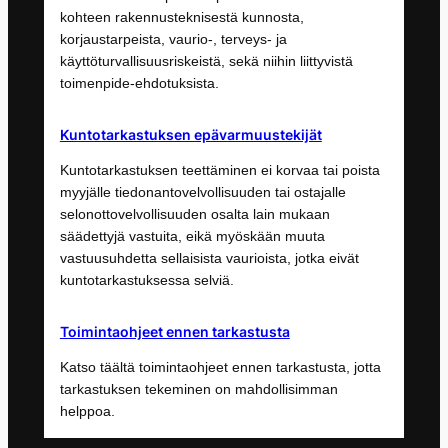
kohteen rakennusteknisestä kunnosta,
korjaustarpeista, vaurio-, terveys- ja
käyttöturvallisuusriskeistä, sekä niihin liittyvistä
toimenpide-ehdotuksista.
Kuntotarkastuksen epävarmuustekijät
Kuntotarkastuksen teettäminen ei korvaa tai poista
myyjälle tiedonantovelvollisuuden tai ostajalle
selonottovelvollisuuden osalta lain mukaan
säädettyjä vastuita, eikä myöskään muuta
vastuusuhdetta sellaisista vaurioista, jotka eivät
kuntotarkastuksessa selviä.
Toimintaohjeet ennen tarkastusta
Katso täältä toimintaohjeet ennen tarkastusta, jotta
tarkastuksen tekeminen on mahdollisimman
helppoa.