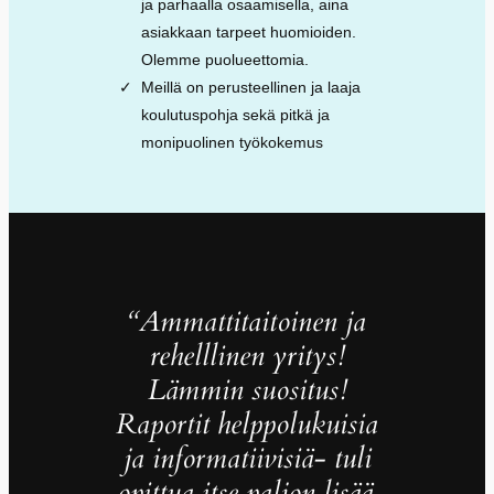
ja parhaalla osaamisella, aina
asiakkaan tarpeet huomioiden.
Olemme puolueettomia.
Meillä on perusteellinen ja laaja
koulutuspohja sekä pitkä ja
monipuolinen työkokemus
“Ammattitaitoinen ja
rehelllinen yritys!
Lämmin suositus!
Raportit helppolukuisia
ja informatiivisiä- tuli
opittua itse paljon lisää.