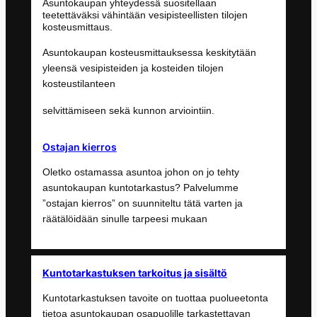
Asuntokaupan yhteydessä suositellaan
teetettäväksi vähintään vesipisteellisten tilojen
kosteusmittaus.
Asuntokaupan kosteusmittauksessa keskitytään
yleensä vesipisteiden ja kosteiden tilojen
kosteustilanteen
selvittämiseen sekä kunnon arviointiin.
Ostajan kierros
Oletko ostamassa asuntoa johon on jo tehty
asuntokaupan kuntotarkastus? Palvelumme
”ostajan kierros” on suunniteltu tätä varten ja
räätälöidään sinulle tarpeesi mukaan
Kuntotarkastuksen tarkoitus ja sisältö
Kuntotarkastuksen tavoite on tuottaa puolueetonta
tietoa asuntokaupan osapuolille tarkastettavan